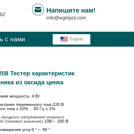
Напишите нам!
862
info@wghipot.com
ь с нами
ㅤ English
08 Тестер характеристик
ника из оксида цинка