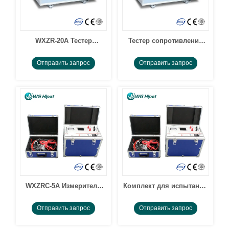
WXZR-20A Тестер
Тестер сопротивления
омметра обмотки
постоянному току
Отправить запрос
Отправить запрос
трансформатора
трансформатора WXZR-
постоянного тока
40A
WXZRC-5A Измеритель
Комплект для испытания
сопротивления
сопротивления обмотки
Отправить запрос
Отправить запрос
постоянного тока
трансформатора WXZRC-