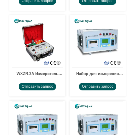
сопротивления обмотки
сопротивления обмотки
Отправить запрос
Отправить запрос
трансформатора
трансформатора
постоянного тока
постоянного тока
WXZR-3A Измеритель
Набор для измерения
сопротивления
сопротивления
Отправить запрос
Отправить запрос
постоянному току
трансформатора
постоянного тока WXZR-
10A