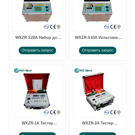
WXZR-S20A Набор для
WXZR-S10A Испытание
испытания
сопротивления
Отправить запрос
Отправить запрос
сопротивления обмотки
постоянному току
трансформатора
WXZR-1A Тестер
WXZR-2A Тестер