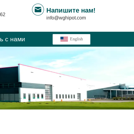
Напишите нам!
862
info@wghipot.com
ь с нами
ㅤ English