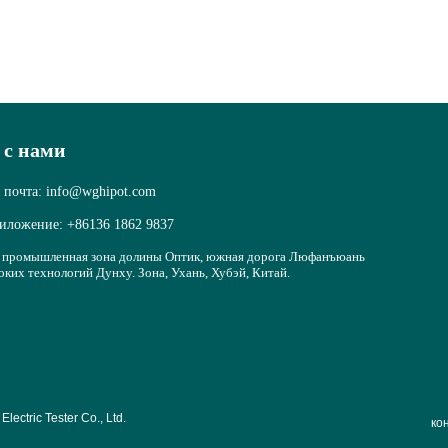
 с нами
 почта: info@wghipot.com
риложение: +86136 1862 9837
, промышленная зона долины Оптик, южная дорога Люфанъюань
оких технологий Дунху. Зона, Ухань, Хубэй, Китай.
ctric Tester Co., Ltd.
ко