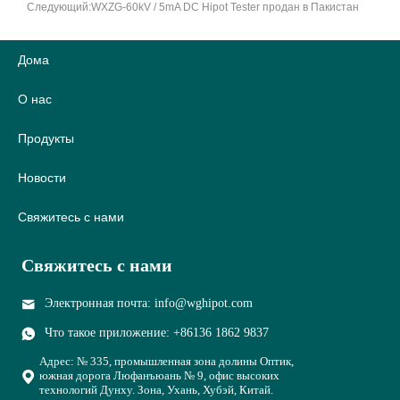
Следующий:
WXZG-60kV / 5mA DC Hipot Tester продан в Пакистан
Дома
О нас
Продукты
Новости
Свяжитесь с нами
Свяжитесь с нами
Электронная почта: info@wghipot.com
Что такое приложение: +86136 1862 9837
Адрес: № 335, промышленная зона долины Оптик,
южная дорога Люфанъюань № 9, офис высоких
технологий Дунху. Зона, Ухань, Хубэй, Китай.