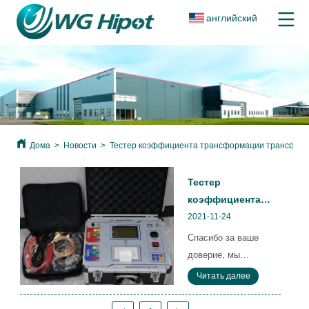
английский
Дома
>
Новости
>
Тестер коэффициента трансформации трансформа
Тестер
коэффициента
трансформации
2021-11-24
трансформатора
Спасибо за ваше
WXB-II
доверие, мы
экспортируется в
получили заказ от
Читать далее
Мексику
клиента из Мексики
на измеритель