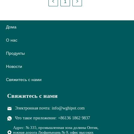
1
трансформатора тока
трансформатора
WXB-II из Мексики. И
Дома
инструмент был
отправлен вчера.
О нас
WXB-II Transformer
TTR Meter - это
Продукты
новый, полностью
Новости
автоматический
тестер, который
Свяжитесь с нами
измеряет
коэффициент
Свяжитесь с нами
трансформации
однофазной и
Электронная почта: info@wghipot.com
трехфазной
Что такое приложение: +86136 1862 9837
трансформаторов с
использованием
Адрес: № 335, промышленная зона долины Оптик,
южная дорога Люфанъюань № 9, офис высоких
современных