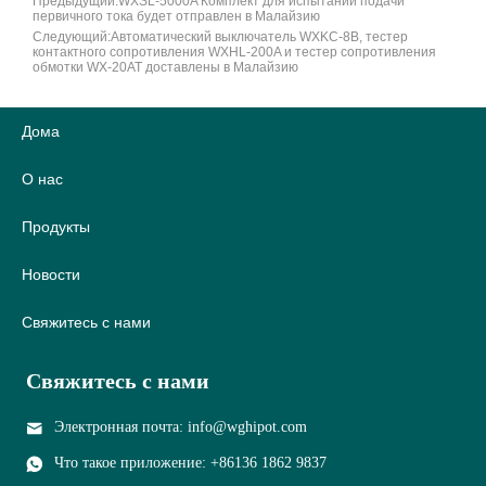
Предыдущий:
WXSL-5000A Комплект для испытаний подачи
первичного тока будет отправлен в Малайзию
Следующий:
Автоматический выключатель WXKC-8B, тестер
контактного сопротивления WXHL-200A и тестер сопротивления
обмотки WX-20AT доставлены в Малайзию
Дома
О нас
Продукты
Новости
Свяжитесь с нами
Свяжитесь с нами
Электронная почта: info@wghipot.com
Что такое приложение: +86136 1862 9837